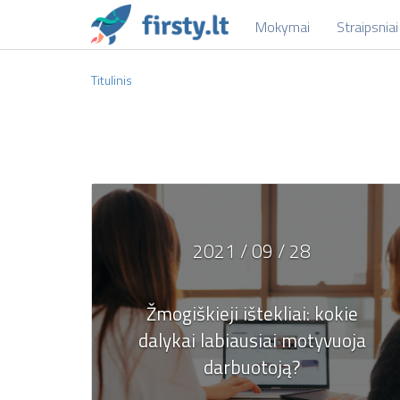
Mokymai
Straipsniai
Titulinis
2021 / 09 / 28
Žmogiškieji ištekliai: kokie
dalykai labiausiai motyvuoja
darbuotoją?