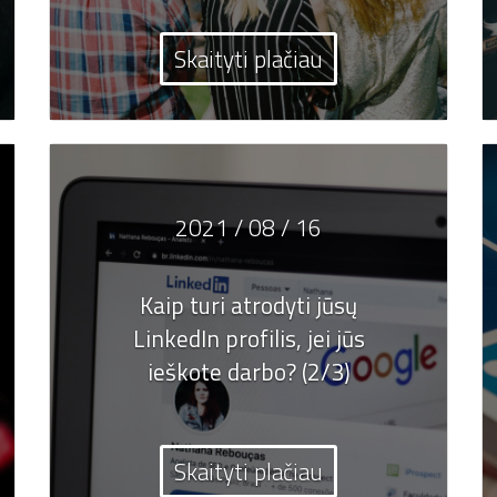
Skaityti plačiau
2021 / 08 / 16
Kaip turi atrodyti jūsų
LinkedIn profilis, jei jūs
ieškote darbo? (2/3)
Skaityti plačiau