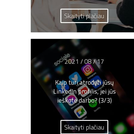
Skaityti plačiau
2021 / 08 / 17
Kaip turi atrodyti jūsų
LinkedIn profilis, jei jūs
ieškote darbo? (3/3)
Skaityti plačiau