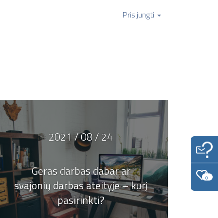
Prisijungti
2021 / 08 / 24
Geras darbas dabar ar
0
svajonių darbas ateityje – kurį
pasirinkti?