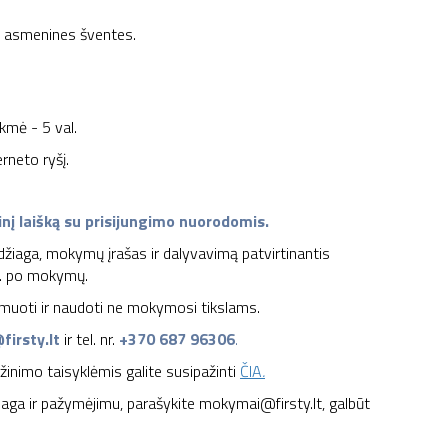
s asmenines šventes.
mė - 5 val.
erneto ryšį.
nį laišką su prisijungimo nuorodomis.
ga, mokymų įrašas ir dalyvavimą patvirtinantis
n. po mokymų.
 filmuoti ir naudoti ne mokymosi tikslams.
irsty.lt
ir tel. nr.
+370 687 96306
.
žinimo taisyklėmis galite susipažinti
ČIA
.
a ir pažymėjimu, parašykite mokymai@firsty.lt, galbūt