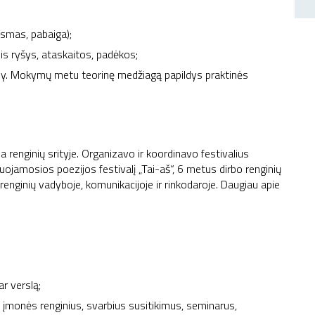
ksmas, pabaiga);
sis ryšys, ataskaitos, padėkos;
y. Mokymų metu teorinę medžiagą papildys praktinės
a renginių srityje. Organizavo ir koordinavo festivalius
nuojamosios poezijos festivalį „Tai-aš“, 6 metus dirbo renginių
 renginių vadyboje, komunikacijoje ir rinkodaroje. Daugiau apie
r verslą;
įmonės renginius, svarbius susitikimus, seminarus,