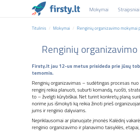
Mokymai
Straipsniai
Titulinis
Mokymai
Renginių organizavimo mokymai 
Renginių organizavimo
Firsty.lt jau 12-us metus prisideda prie jūsų 
temomis.
Renginių organizavimas – sudėtingas procesas nuo id
renginį reikia planuoti, suburti komandą, ruošti, strat
to – žvelgti kūrybiškai. Net turint konkretų planą sun
norime jus išmokyti ką reikia žinoti prieš organizuo
jums ir renginio dalyviams.
Nepriklausomai ar planuojate įmonės Kalėdinį vakarėlį
renginio organizavimo ir planavimo taisyklės, etapa