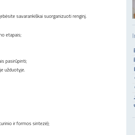
ėsite savarankiškai suorganizuoti renginį.
I
mo etapais;
is pasirūpinti;
ėje užduotyje.
urinio ir formos sintezė);