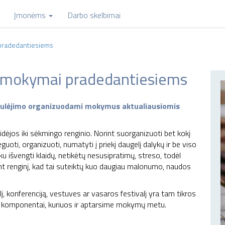
Įmonėms
Darbo skelbimai
pradedantiesiems
 mokymai pradedantiesiems
tobulėjimo organizuodami mokymus aktualiausiomis
ėjos iki sėkmingo renginio. Norint suorganizuoti bet kokį
eguoti, organizuoti, numatyti į priekį daugelį dalykų ir be viso
ku išvengti klaidų, netikėtų nesusipratimų, streso, todėl
jant renginį, kad tai suteiktų kuo daugiau malonumo, naudos
, konferenciją, vestuves ar vasaros festivalį yra tam tikros
i, komponentai, kuriuos ir aptarsime mokymų metu.