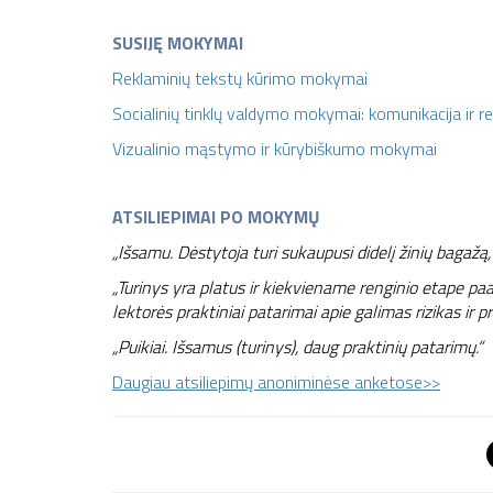
SUSIJĘ MOKYMAI
Reklaminių tekstų kūrimo mokymai
Socialinių tinklų valdymo mokymai: komunikacija ir r
Vizualinio mąstymo ir kūrybiškumo mokymai
ATSILIEPIMAI PO MOKYMŲ
„Išsamu. Dėstytoja turi sukaupusi didelį žinių bagažą, 
„Turinys yra platus ir kiekviename renginio etape paa
lektorės praktiniai patarimai apie galimas rizikas ir
„Puikiai. Išsamus (turinys), daug praktinių patarimų.“
Daugiau atsiliepimų anoniminėse anketose>>