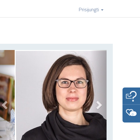
Prisijungti
Atgal
Toliau
0