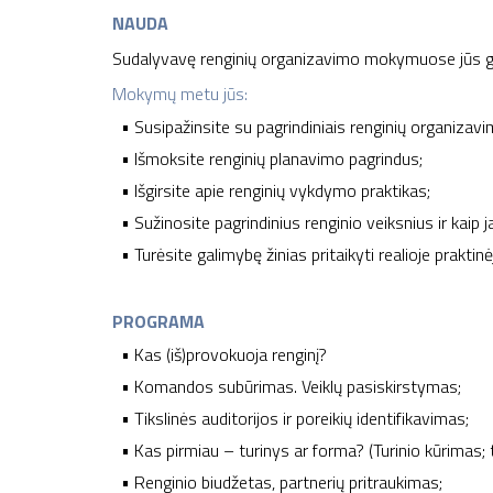
NAUDA
Sudalyvavę renginių organizavimo mokymuose jūs geb
Mokymų metu jūs:
• Susipažinsite su pagrindiniais renginių organizavi
• Išmoksite renginių planavimo pagrindus;
• Išgirsite apie renginių vykdymo praktikas;
• Sužinosite pagrindinius renginio veiksnius ir kaip ja
• Turėsite galimybę žinias pritaikyti realioje praktin
PROGRAMA
• Kas (iš)provokuoja renginį?
• Komandos subūrimas. Veiklų pasiskirstymas;
• Tikslinės auditorijos ir poreikių identifikavimas;
• Kas pirmiau – turinys ar forma? (Turinio kūrimas; t
• Renginio biudžetas, partnerių pritraukimas;