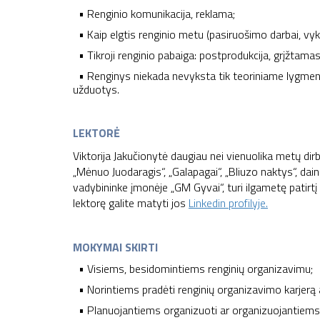
• Renginio komunikacija, reklama;
• Kaip elgtis renginio metu (pasiruošimo darbai, vy
• Tikroji renginio pabaiga: postprodukcija, grįžtama
• Renginys niekada nevyksta tik teoriniame lygmen
užduotys.
LEKTORĖ
Viktorija Jakučionytė
daugiau nei vienuolika metų dirb
„Mėnuo Juodaragis“, „Galapagai“, „Bliuzo naktys“, dai
vadybininke įmonėje „GM Gyvai“, turi ilgametę patirtį
lektorę galite matyti jos
Linkedin profilyje.
MOKYMAI SKIRTI
• Visiems, besidomintiems renginių organizavimu;
• Norintiems pradėti renginių organizavimo karjerą a
• Planuojantiems organizuoti ar organizuojantiems 