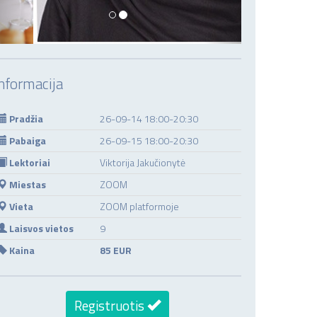
nformacija
Pradžia
26-09-14 18:00-20:30
Pabaiga
26-09-15 18:00-20:30
Lektoriai
Viktorija Jakučionytė
Miestas
ZOOM
Vieta
ZOOM platformoje
Laisvos vietos
9
Kaina
85 EUR
Registruotis