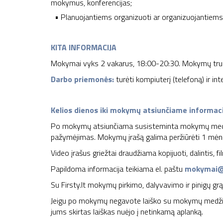
mokymus, konferencijas;
• Planuojantiems organizuoti ar organizuojantiem
KITA INFORMACIJA
Mokymai vyks 2 vakarus, 18:00-20:30. Mokymų truk
Darbo priemonės:
turėti kompiuterį (telefoną) ir int
Kelios dienos iki mokymų atsiunčiame informaci
Po mokymų atsiunčiama susisteminta mokymų medžia
pažymėjimas. Mokymų įrašą galima peržiūrėti 1 mė
Video įrašus griežtai draudžiama kopijuoti, dalintis,
Papildoma informacija teikiama el. paštu
mokymai@f
Su Firsty.lt mokymų pirkimo, dalyvavimo ir pinigų grą
Jeigu po mokymų negavote laiško su mokymų medžiag
jums skirtas laiškas nuėjo į netinkamą aplanką.