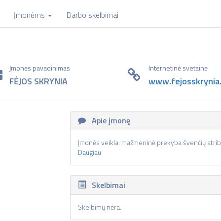
Įmonėms
Darbo skelbimai
Įmonės pavadinimas
Internetinė svetainė
FĖJOS SKRYNIA
www.fejosskrynia.
Apie įmonę
Įmonės veikla: mažmeninė prekyba švenčių atribu
Daugiau
Skelbimai
Skelbimų nėra.