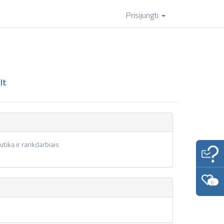
Prisijungti
lt
tika ir rankdarbiais
0