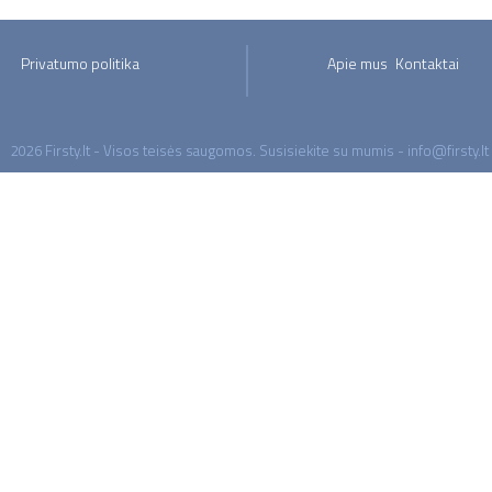
Privatumo politika
Apie mus
Kontaktai
2026 Firsty.lt - Visos teisės saugomos. Susisiekite su mumis - info@firsty.lt