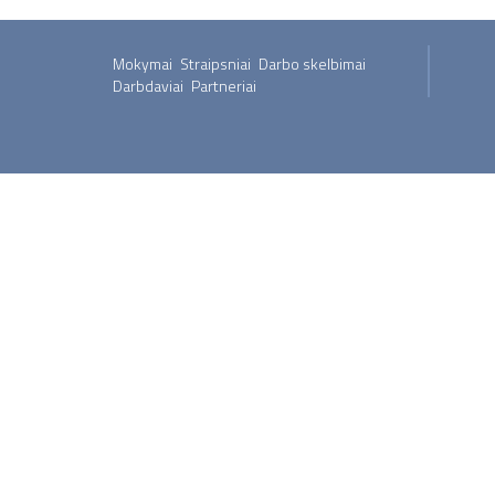
Mokymai
Straipsniai
Darbo skelbimai
Darbdaviai
Partneriai