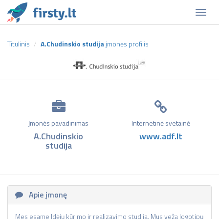
Naviga
Titulinis
A.Chudinskio studija
įmonės profilis
Įmonės pavadinimas
Internetinė svetainė
A.Chudinskio
www.adf.lt
studija
Apie įmonę
Mes esame Idėjų kūrimo ir realizavimo studija. Mus veža logotipų