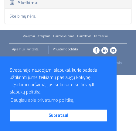
Skelbimai
Skelbimų nėra.
Mokymai
Straipsniai
Darbo skelbimai
Darbdaviai
Partneriai
Apie mus
Kontaktai
Privatumo politika
2026 Firsty.lt - Visos teisės saugomos. Susisiekite su mumis
- info@firsty.lt
Svetainėje naudojami slapukai, kurie padeda
užtikrinti jums teikiamų paslaugų kokybę.
Tęsdami naršymą, jūs sutinkate su firsty.lt
slapukų politika.
Daugiau apie privatumo politiką
Supratau!