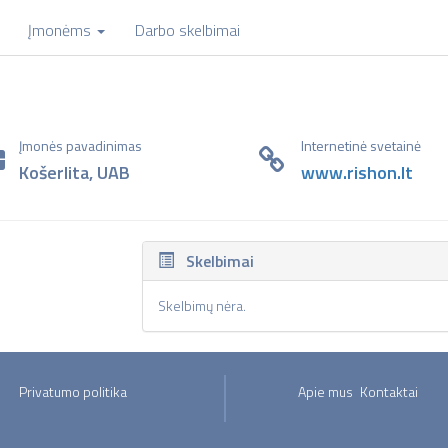
Įmonėms
Darbo skelbimai
Įmonės pavadinimas
Internetinė svetainė
Košerlita, UAB
www.rishon.lt
Skelbimai
Skelbimų nėra.
Privatumo politika
Apie mus
Kontaktai