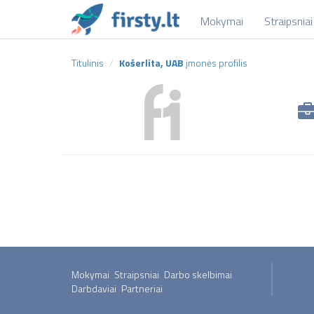
Mokymai
Straipsniai
Titulinis
Košerlita, UAB
įmonės profilis
Mokymai
Straipsniai
Darbo skelbimai
Darbdaviai
Partneriai