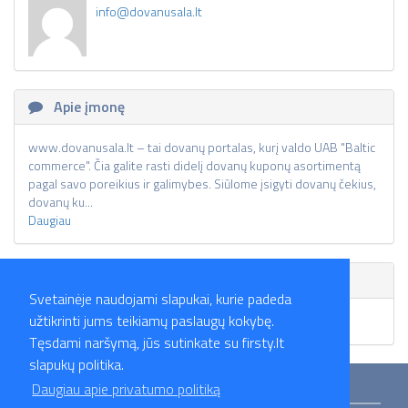
info@dovanusala.lt
Apie įmonę
www.dovanusala.lt – tai dovanų portalas, kurį valdo UAB "Baltic
commerce". Čia galite rasti didelį dovanų kuponų asortimentą
pagal savo poreikius ir galimybes. Siūlome įsigyti dovanų čekius,
dovanų ku...
Daugiau
Skelbimai
Svetainėje naudojami slapukai, kurie padeda
užtikrinti jums teikiamų paslaugų kokybę.
Skelbimų nėra.
Tęsdami naršymą, jūs sutinkate su firsty.lt
slapukų politika.
Mokymai
Straipsniai
Darbo skelbimai
Darbdaviai
Partneriai
Daugiau apie privatumo politiką