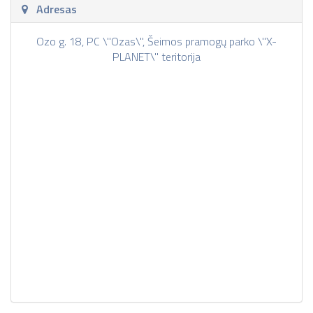
Adresas
Ozo g. 18, PC \"Ozas\", Šeimos pramogų parko \"X-
PLANET\" teritorija