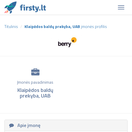
Naviga
Titulinis
Klaipėdos baldų prekyba, UAB
įmonės profilis
Įmonės pavadinimas
Klaipėdos baldų
prekyba, UAB
Apie įmonę