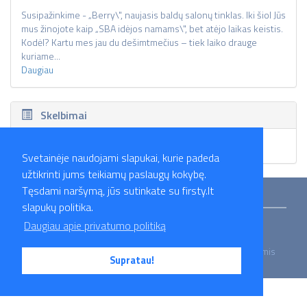
Susipažinkime - „Berry\", naujasis baldų salonų tinklas. Iki šiol Jūs
mus žinojote kaip „SBA idėjos namams\", bet atėjo laikas keistis.
Kodėl? Kartu mes jau du dešimtmečius – tiek laiko drauge
kuriame...
Daugiau
Skelbimai
Skelbimų nėra.
Svetainėje naudojami slapukai, kurie padeda
užtikrinti jums teikiamų paslaugų kokybę.
Tęsdami naršymą, jūs sutinkate su firsty.lt
Mokymai
Straipsniai
Darbo skelbimai
Darbdaviai
Partneriai
slapukų politika.
Apie mus
Kontaktai
Privatumo politika
Daugiau apie privatumo politiką
2026 Firsty.lt - Visos teisės saugomos. Susisiekite su mumis
Supratau!
- info@firsty.lt