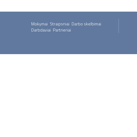
Mokymai
Straipsniai
Darbo skelbimai
Darbdaviai
Partneriai