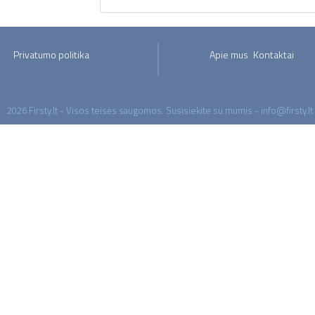
Privatumo politika
Apie mus
Kontaktai
2026 Firsty.lt - Visos teisės saugomos. Susisiekite su mumis - info@firsty.lt