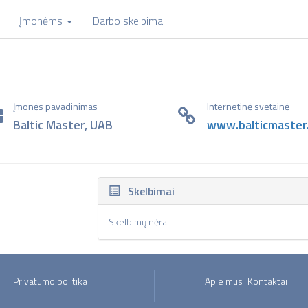
Įmonėms
Darbo skelbimai
Įmonės pavadinimas
Internetinė svetainė
Baltic Master, UAB
www.balticmaster.
Skelbimai
Skelbimų nėra.
Privatumo politika
Apie mus
Kontaktai