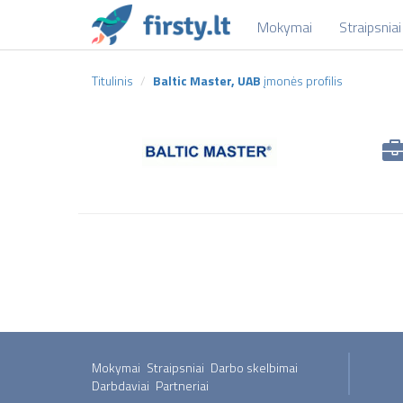
Mokymai
Straipsniai
Titulinis
Baltic Master, UAB
įmonės profilis
Mokymai
Straipsniai
Darbo skelbimai
Darbdaviai
Partneriai