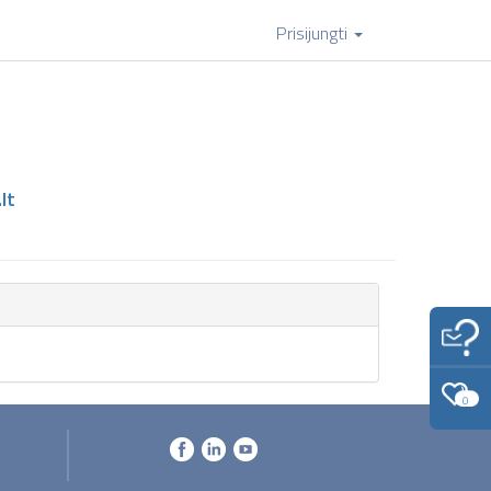
Prisijungti
lt
0