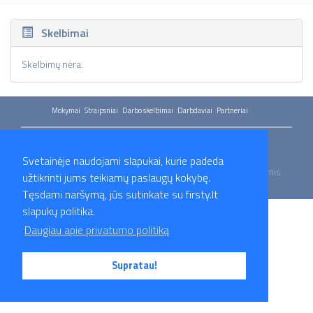
Skelbimai
Skelbimų nėra.
Mokymai
Straipsniai
Darbo skelbimai
Darbdaviai
Partneriai
Apie mus
Kontaktai
Privatumo politika
Svetainėje naudojami slapukai, kurie padeda
2026 Firsty.lt - Visos teisės saugomos. Susisiekite su mumis
užtikrinti jums teikiamų paslaugų kokybę.
- info@firsty.lt
Tęsdami naršymą, jūs sutinkate su firsty.lt
slapukų politika.
Daugiau apie privatumo politiką
Supratau!