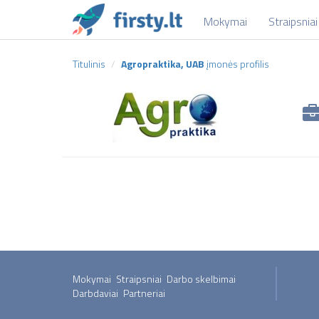
Mokymai
Straipsniai
Titulinis
Agropraktika, UAB
įmonės profilis
Mokymai
Straipsniai
Darbo skelbimai
Darbdaviai
Partneriai