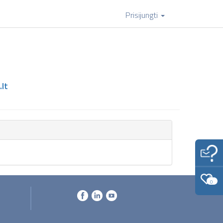
Prisijungti
lt
0