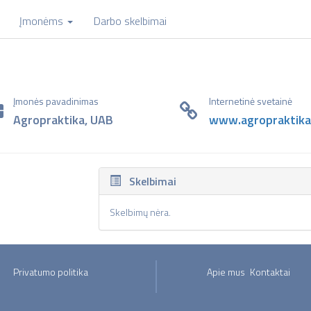
Įmonėms
Darbo skelbimai
Įmonės pavadinimas
Internetinė svetainė
Agropraktika, UAB
www.agropraktika.
Skelbimai
Skelbimų nėra.
Privatumo politika
Apie mus
Kontaktai