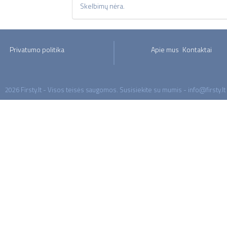
Skelbimų nėra.
Privatumo politika
Apie mus
Kontaktai
2026 Firsty.lt - Visos teisės saugomos. Susisiekite su mumis - info@firsty.lt