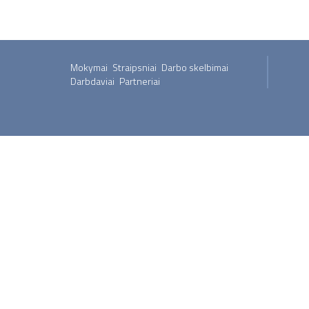
Mokymai
Straipsniai
Darbo skelbimai
Darbdaviai
Partneriai