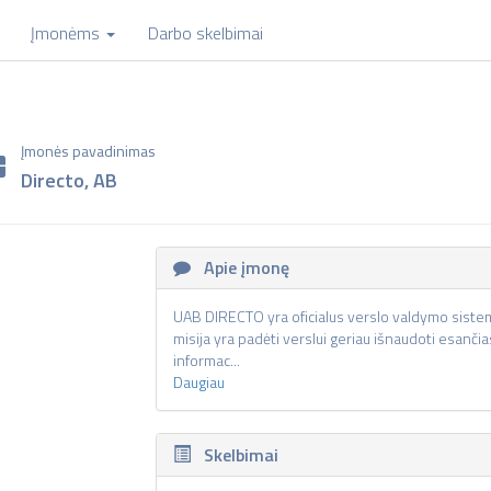
Įmonėms
Darbo skelbimai
Įmonės pavadinimas
Directo, AB
Apie įmonę
UAB DIRECTO yra oficialus verslo valdymo sistemo
misija yra padėti verslui geriau išnaudoti esanč
informac...
Daugiau
Skelbimai