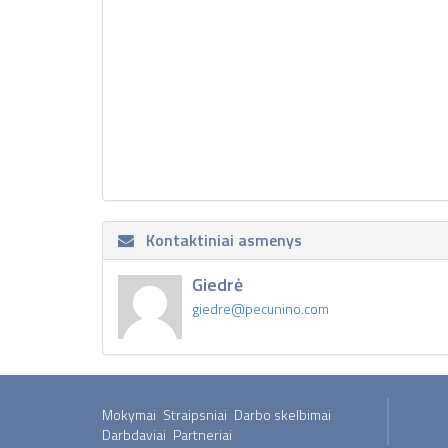
Kontaktiniai asmenys
Giedrė
giedre@pecunino.com
Mokymai
Straipsniai
Darbo skelbimai
Darbdaviai
Partneriai