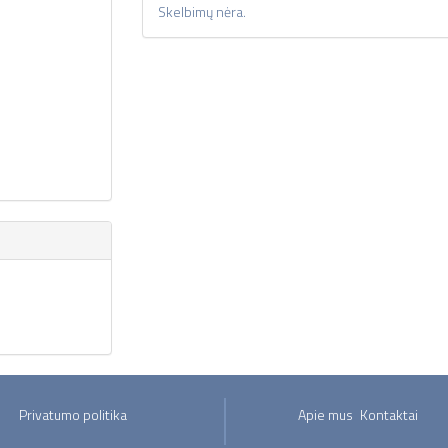
Skelbimų nėra.
Privatumo politika
Apie mus
Kontaktai