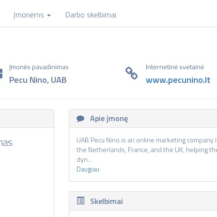
Įmonėms
Darbo skelbimai
Įmonės pavadinimas
Internetinė svetainė
Pecu Nino, UAB
www.pecunino.lt
Apie įmonę
nas
UAB Pecu Nino is an online marketing company l
the Netherlands, France, and the UK, helping th
dyn...
Daugiau
Skelbimai