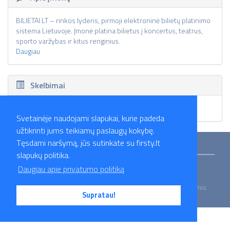
BILIETAI LT – rinkos lyderis, pirmoji elektroninė bilietų platinimo
sistema Lietuvoje. Įmonė platina bilietus į koncertus, teatrus,
sporto varžybas ir kitus renginius.
Daugiau
Skelbimai
Skelbimų nėra.
Svetainėje naudojami slapukai, kurie padeda
užtikrinti jums teikiamų paslaugų kokybę.
Tęsdami naršymą, jūs sutinkate su firsty.lt
Mokymai
Straipsniai
Darbo skelbimai
Darbdaviai
Partneriai
slapukų politika.
Apie mus
Kontaktai
Privatumo politika
Daugiau apie privatumo politiką
2026 Firsty.lt - Visos teisės saugomos. Susisiekite su mumis
Supratau!
- info@firsty.lt