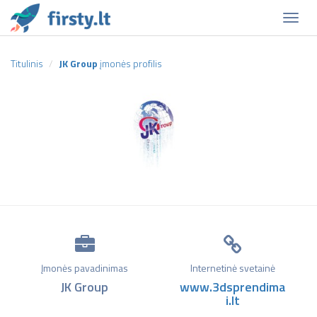
Naviga
Titulinis
JK Group
įmonės profilis
Įmonės pavadinimas
Internetinė svetainė
JK Group
www.3dsprendima
i.lt