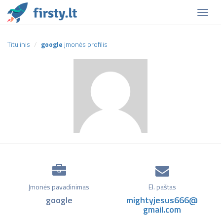
Naviga
Titulinis
google
įmonės profilis
Įmonės pavadinimas
El. paštas
google
mightyjesus666@
gmail.com