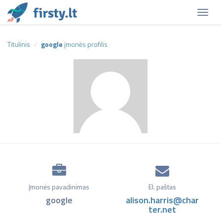
Naviga
Titulinis
google
įmonės profilis
Įmonės pavadinimas
El. paštas
google
alison.harris@char
ter.net