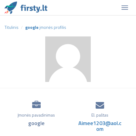
Naviga
Titulinis
google
įmonės profilis
Įmonės pavadinimas
El. paštas
google
Aimee1203@aol.c
om