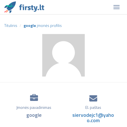
Naviga
Titulinis
google
įmonės profilis
Įmonės pavadinimas
El. paštas
google
siervodejc1@yaho
o.com