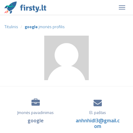
Naviga
Titulinis
google
įmonės profilis
Įmonės pavadinimas
El. paštas
google
anhnhidl3@gmail.c
om