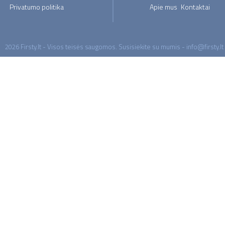
Privatumo politika
Apie mus
Kontaktai
2026 Firsty.lt - Visos teisės saugomos. Susisiekite su mumis - info@firsty.lt