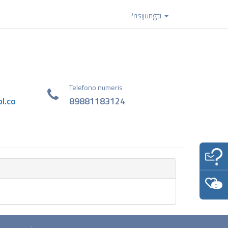
Prisijungti
Telefono numeris
l.co
89881183124
0