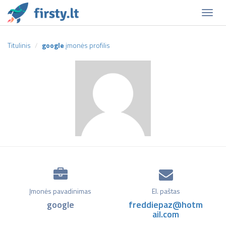
Naviga
Titulinis
google
įmonės profilis
Įmonės pavadinimas
El. paštas
google
freddiepaz@hotm
ail.com