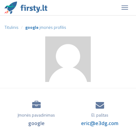
Naviga
Titulinis
google
įmonės profilis
Įmonės pavadinimas
El. paštas
google
eric@e3dg.com