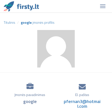
Naviga
Titulinis
google
įmonės profilis
Įmonės pavadinimas
El. paštas
google
pfernan3@hotmai
l.com