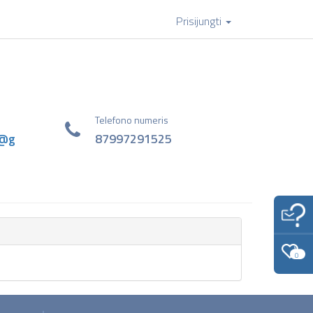
Prisijungti
Telefono numeris
5@g
87997291525
0