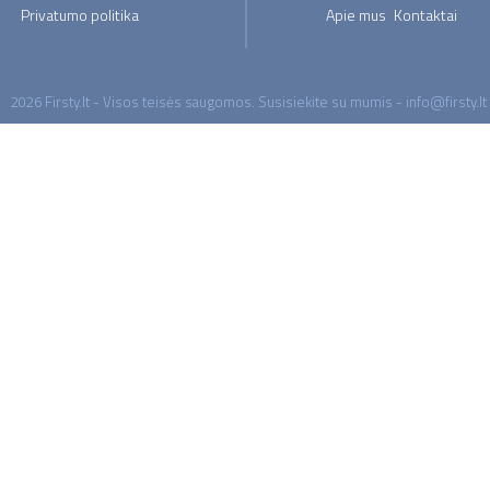
Privatumo politika
Apie mus
Kontaktai
2026 Firsty.lt - Visos teisės saugomos. Susisiekite su mumis - info@firsty.lt