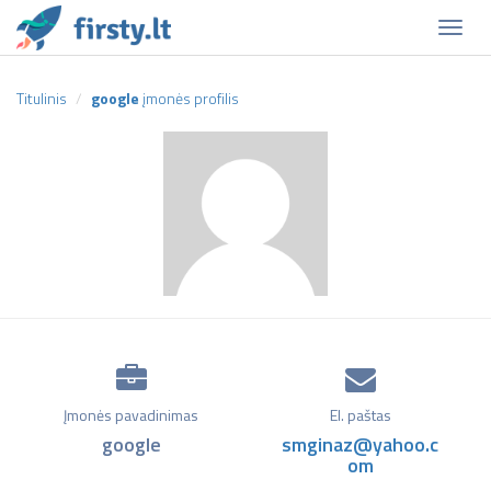
Naviga
Titulinis
google
įmonės profilis
Įmonės pavadinimas
El. paštas
google
smginaz@yahoo.c
om