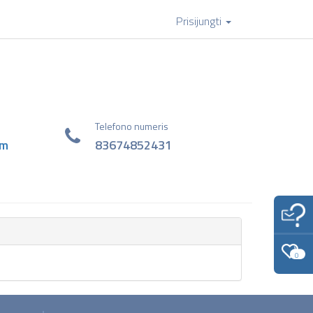
Prisijungti
Telefono numeris
om
83674852431
0