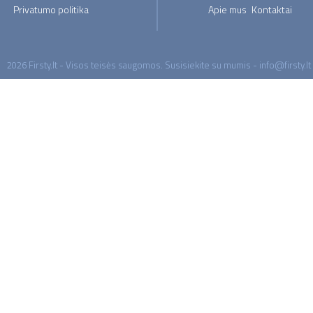
Privatumo politika
Apie mus
Kontaktai
2026 Firsty.lt - Visos teisės saugomos. Susisiekite su mumis - info@firsty.lt