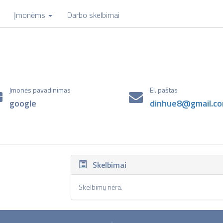
Įmonėms
Darbo skelbimai
Įmonės pavadinimas
El. paštas
google
dinhue8@gmail.c
Skelbimai
Skelbimų nėra.