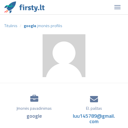
Naviga
Titulinis
google
įmonės profilis
Įmonės pavadinimas
El. paštas
google
luu145789@gmail.
com