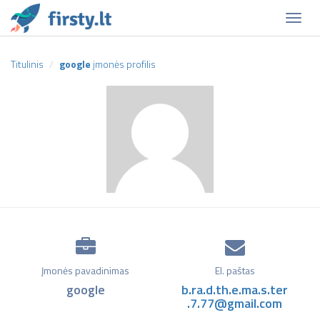
Naviga
Titulinis
google
įmonės profilis
Įmonės pavadinimas
El. paštas
google
b.ra.d.th.e.ma.s.ter
.7.77@gmail.com