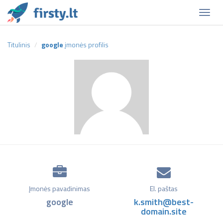
Naviga
Titulinis
google
įmonės profilis
Įmonės pavadinimas
El. paštas
google
k.smith@best-
domain.site