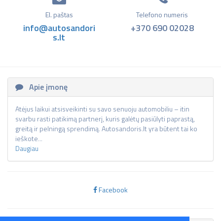
El. paštas
Telefono numeris
info@autosandori
+370 690 02028​​​
s.lt
Apie įmonę
Atėjus laikui atsisveikinti su savo senuoju automobiliu – itin
svarbu rasti patikimą partnerį, kuris galėtų pasiūlyti paprastą,
greitą ir pelningą sprendimą. Autosandoris.lt yra būtent tai ko
ieškote...
Daugiau
Facebook