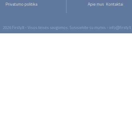
Privatumo politika
Apie mus
Kontaktai
2026 Firsty.lt - Visos teisės saugomos. Susisiekite su mumis - info@firsty.lt