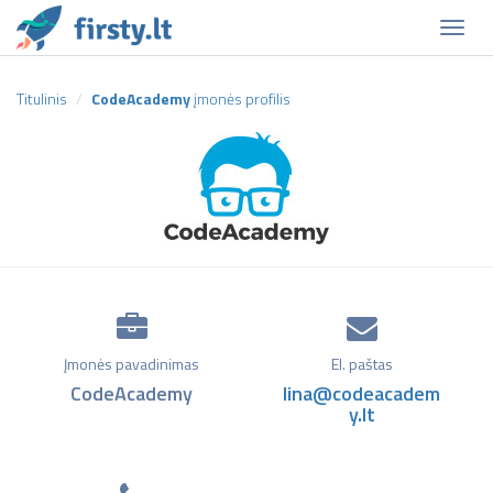
Naviga
Titulinis
CodeAcademy
įmonės profilis
Įmonės pavadinimas
El. paštas
CodeAcademy
lina@codeacadem
y.lt