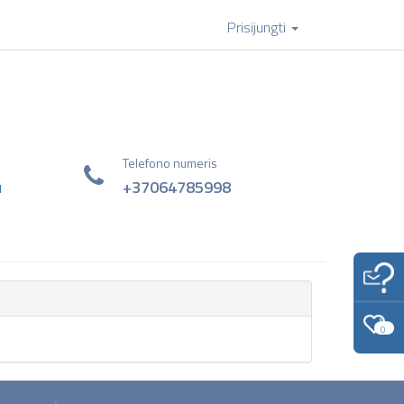
Prisijungti
Telefono numeris
u
+37064785998
0