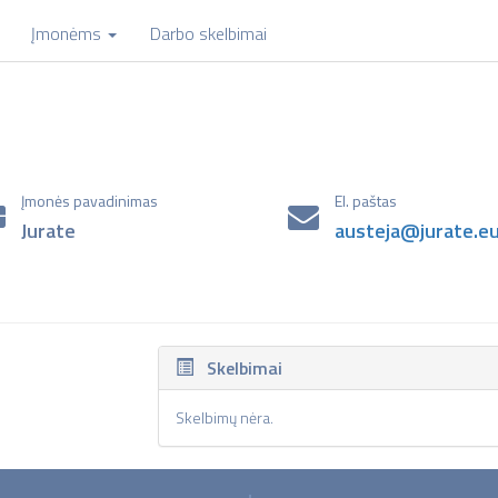
Įmonėms
Darbo skelbimai
Įmonės pavadinimas
El. paštas
Jurate
austeja@jurate.e
Skelbimai
Skelbimų nėra.