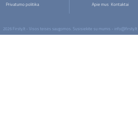
Privatumo politika
Apie mus
Kontaktai
2026 Firsty.lt - Visos teisės saugomos. Susisiekite su mumis - info@firsty.lt