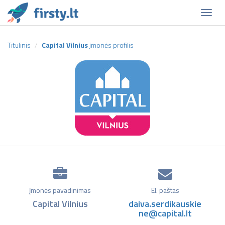
Naviga
Titulinis
Capital Vilnius
įmonės profilis
Įmonės pavadinimas
El. paštas
Capital Vilnius
daiva.serdikauskie
ne@capital.lt