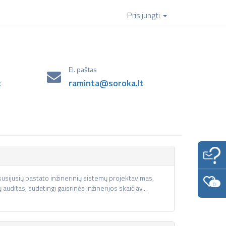
Prisijungti
El. paštas
t
raminta@soroka.lt
 susijusių pastato inžinerinių sistemų projektavimas,
0
ditas, sudėtingi gaisrinės inžinerijos skaičiav...