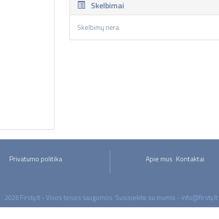
Skelbimai
Skelbimų nėra.
Privatumo politika
Apie mus
Kontaktai
2026 Firsty.lt - Visos teisės saugomos. Susisiekite su mumis - info@firsty.lt