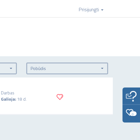
Prisijungti
Pobūdis
Darbas
Galioja:
18 d.
0