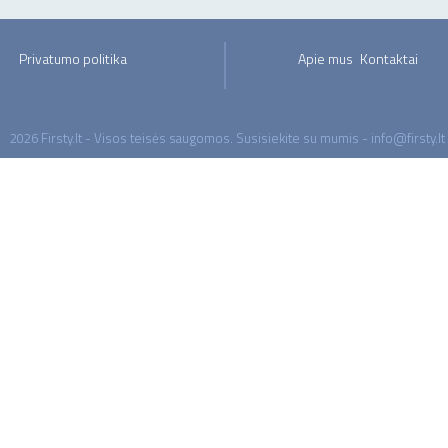
Privatumo politika
Apie mus
Kontaktai
2026 Firsty.lt - Visos teisės saugomos. Susisiekite su mumis - info@firsty.lt