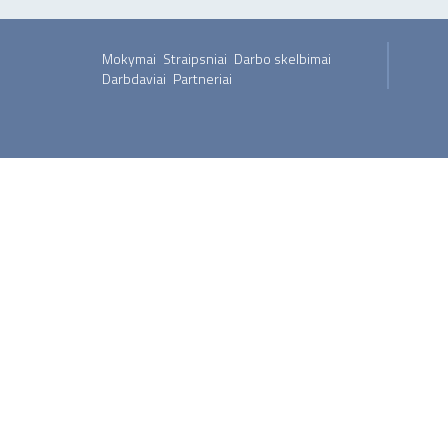
Mokymai
Straipsniai
Darbo skelbimai
Darbdaviai
Partneriai