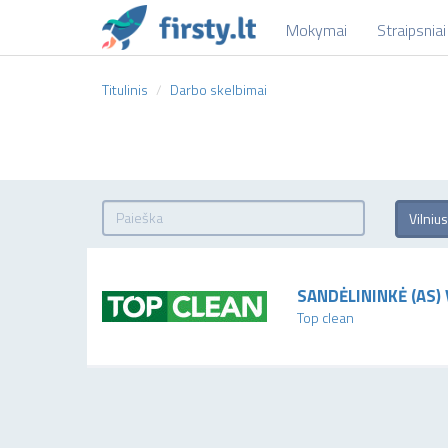
Mokymai
Straipsniai
Titulinis
Darbo skelbimai
Vilniu
SANDĖLININKĖ (AS) 
Top clean