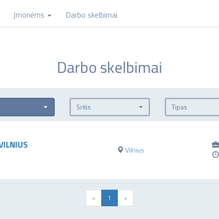
Įmonėms
Darbo skelbimai
Darbo skelbimai
s
Sritis
Tipas
VILNIUS
Vilnius
«
1
»