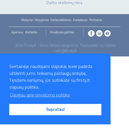
Darbo skelbimų nėra.
Mokymai
Straipsniai
Darbo skelbimai
Darbdaviai
Partneriai
Apie mus
Kontaktai
Privatumo politika
2026 Firsty.lt - Visos teisės saugomos. Susisiekite su mumis
- info@firsty.lt
Svetainėje naudojami slapukai, kurie padeda
užtikrinti jums teikiamų paslaugų kokybę.
Tęsdami naršymą, jūs sutinkate su firsty.lt
slapukų politika.
Daugiau apie privatumo politiką
Supratau!