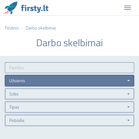
Naviga
Titulinis
Darbo skelbimai
Darbo skelbimai
Užsienis
Sritis
Tipas
Pobūdis